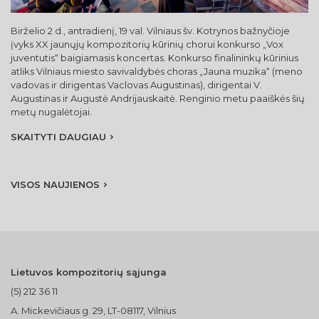
Birželio 2 d., antradienį, 19 val. Vilniaus šv. Kotrynos bažnyčioje
įvyks XX jaunųjų kompozitorių kūrinių chorui konkurso „Vox
juventutis“ baigiamasis koncertas. Konkurso finalininkų kūrinius
atliks Vilniaus miesto savivaldybės choras „Jauna muzika“ (meno
vadovas ir dirigentas Vaclovas Augustinas), dirigentai V.
Augustinas ir Augustė Andrijauskaitė. Renginio metu paaiškės šių
metų nugalėtojai.
SKAITYTI DAUGIAU
VISOS NAUJIENOS
Lietuvos kompozitorių sąjunga
(5) 212 36 11
A. Mickevičiaus g. 29, LT-08117, Vilnius