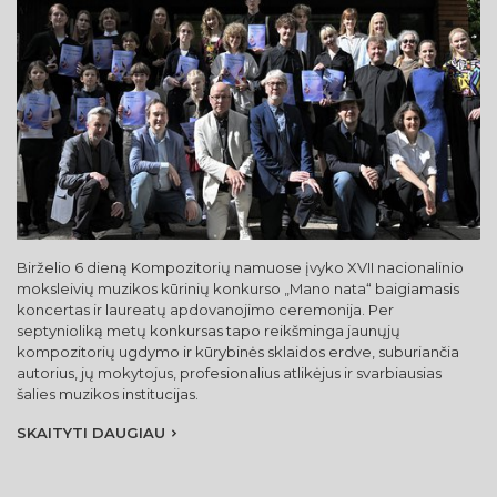
Birželio 6 dieną Kompozitorių namuose įvyko XVII nacionalinio
moksleivių muzikos kūrinių konkurso „Mano nata“ baigiamasis
koncertas ir laureatų apdovanojimo ceremonija. Per
septynioliką metų konkursas tapo reikšminga jaunųjų
kompozitorių ugdymo ir kūrybinės sklaidos erdve, suburiančia
autorius, jų mokytojus, profesionalius atlikėjus ir svarbiausias
šalies muzikos institucijas.
SKAITYTI DAUGIAU