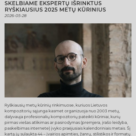
SKELBIAME EKSPERTŲ IŠRINKTUS
RYŠKIAUSIUS 2025 METŲ KŪRINIUS
2026-05-28
Ryškiausių metų kūrinių rinkimuose, kuriuos Lietuvos
kompozitorių sąjunga kasmet organizuoja nuo 2003 metų,
dalyvauja profesionalių kompozitorių pateikti kūriniai, kurių
pirmas viešas atlikimas ar pasirodymas (premjera, įrašo leidyba,
paskelbimas internete) įvyko praėjusiais kalendoriniais metais. Šį
kartą jų sulaukta 44 – įvairios apimties, žanrų, stilistikos ir formatų.